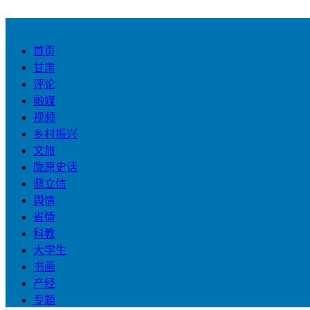
首页
甘肃
评论
融媒
视频
乡村振兴
文旅
陇原史话
鼎立信
舆情
省情
科教
大学生
书画
产经
专题