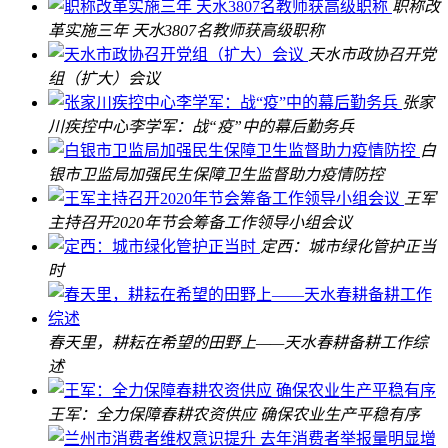
职称改
革实施三年 天水3807名教师获高级职称
天水市政协召开党
组（扩大）会议
张家
川疾控中心李学军：战“疫”中的幕后勤务兵
白
银市卫监局加强民生保障卫生监督助力疫情防控
王军
主持召开2020年节会筹备工作领导小组会议
定西：城市绿化管护正当
时
春天里，耕耘在希望的田野上——天水春耕备耕工作综
述
王军：全力保障春耕农资供应 确保农业生产平稳有序