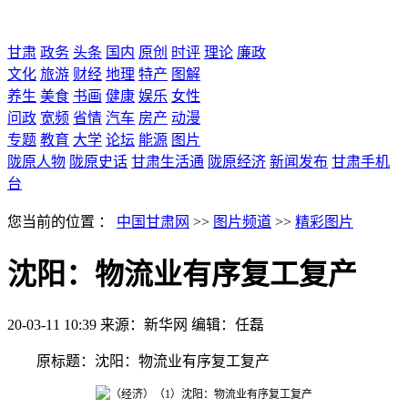
甘肃
政务
头条
国内
原创
时评
理论
廉政
文化
旅游
财经
地理
特产
图解
养生
美食
书画
健康
娱乐
女性
问政
宽频
省情
汽车
房产
动漫
专题
教育
大学
论坛
能源
图片
陇原人物
陇原史话
甘肃生活通
陇原经济
新闻发布
甘肃手机
台
您当前的位置 ：
中国甘肃网
>>
图片频道
>>
精彩图片
沈阳：物流业有序复工复产
20-03-11 10:39
来源：新华网
编辑：任磊
原标题：沈阳：物流业有序复工复产